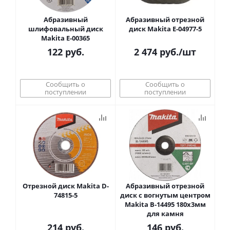
Абразивный
Абразивный отрезной
шлифовальный диск
диск Makita E-04977-5
Makita E-00365
122
руб.
2 474
руб.
/шт
Сообщить о
Сообщить о
поступлении
поступлении
Отрезной диск Makita D-
Абразивный отрезной
74815-5
диск c вогнутым центром
Makita B-14495 180x3мм
для камня
214
руб.
146
руб.