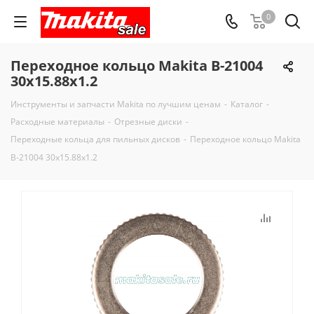
0
Переходное кольцо Makita B-21004
30x15.88x1.2
Инструменты и запчасти Makita по лучшим ценам
-
Каталог
-
Расходные материалы
-
Отрезные диски
-
Переходные кольца для пильных дисков
-
Переходное кольцо Makita
B-21004 30x15.88x1.2