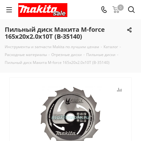
0
Пильный диск Макита M-force
165х20х2.0х10T (B-35140)
Инструменты и запчасти Makita по лучшим ценам
-
Каталог
-
Расходные материалы
-
Отрезные диски
-
Пильные диски
-
Пильный диск Макита M-force 165х20х2.0х10T (B-35140)