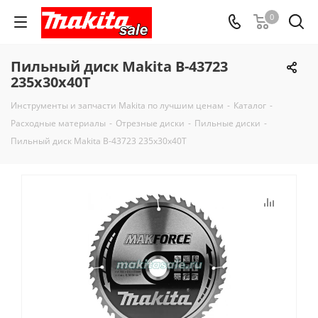
0
Пильный диск Makita B-43723
235x30x40T
Инструменты и запчасти Makita по лучшим ценам
-
Каталог
-
Расходные материалы
-
Отрезные диски
-
Пильные диски
-
Пильный диск Makita B-43723 235x30x40T