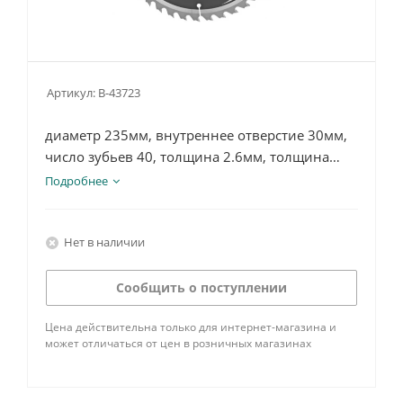
Артикул:
B-43723
диаметр 235мм, внутреннее отверстие 30мм,
число зубьев 40, толщина 2.6мм, толщина
пильного диска 1.6, наклон 15, тип зуба ATAF
Подробнее
Нет в наличии
Сообщить о поступлении
Цена действительна только для интернет-магазина и
может отличаться от цен в розничных магазинах