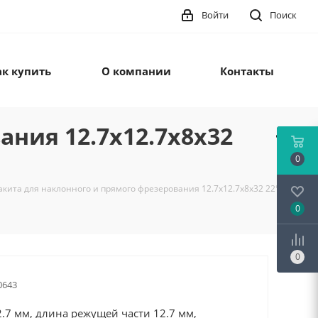
Войти
Поиск
ак купить
О компании
Контакты
ния 12.7х12.7х8х32
0
кита для наклонного и прямого фрезерования 12.7х12.7х8х32 22° (D-
0
0
0643
.7 мм, длина режущей части 12.7 мм,