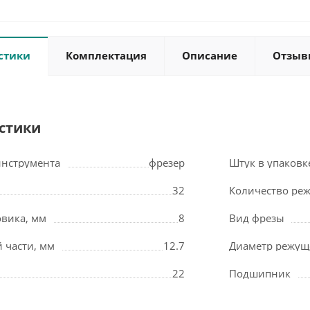
стики
Комплектация
Описание
Отзыв
стики
инструмента
фрезер
Штук в упаковк
32
Количество ре
овика, мм
8
Вид фрезы
 части, мм
12.7
Диаметр режущ
22
Подшипник