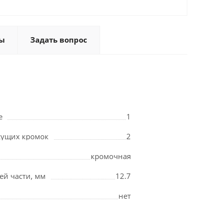
ы
Задать вопрос
е
1
жущих кромок
2
кромочная
ей части, мм
12.7
нет