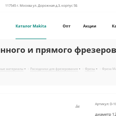
117545 г. Москва ул. Дорожная д.3, корпус 5Б
Каталог Makita
Опт
Акции
К
нного и прямого фрезерова
ные материалы
-
Расходники для фрезерования
-
Фрезы
-
Фреза Ма
Артикул:
D-1
диаметр 12