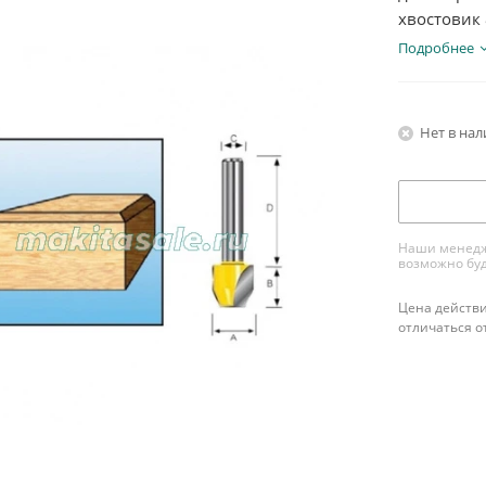
хвостовик 
Подробнее
Нет в на
Наши менедже
возможно буд
Цена действи
отличаться о