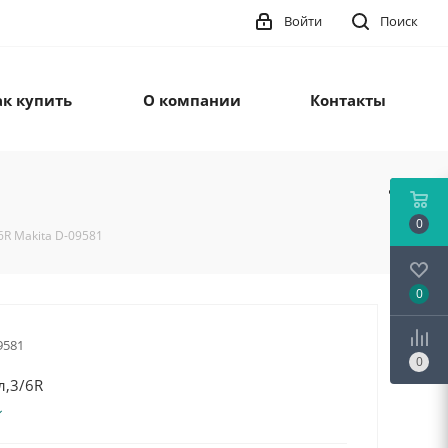
Войти
Поиск
ак купить
О компании
Контакты
0
6R Makita D-09581
0
9581
0
л,3/6R