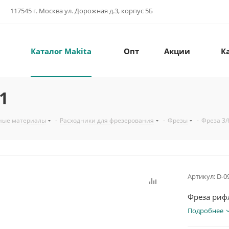
117545 г. Москва ул. Дорожная д.3, корпус 5Б
Каталог Makita
Опт
Акции
К
1
ные материалы
-
Расходники для фрезерования
-
Фрезы
-
Фреза 3/
Артикул:
D-0
Фреза риф
Подробнее