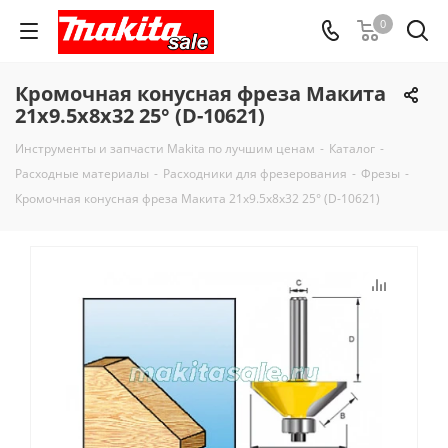
0
Кромочная конусная фреза Макита
21х9.5х8х32 25° (D-10621)
Инструменты и запчасти Makita по лучшим ценам
-
Каталог
-
Расходные материалы
-
Расходники для фрезерования
-
Фрезы
-
Кромочная конусная фреза Макита 21х9.5х8х32 25° (D-10621)