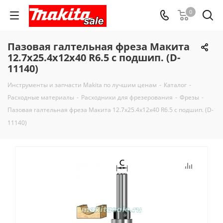
0
Пазовая галтельная фреза Макита
12.7х25.4х12х40 R6.5 с подшип. (D-
11140)
Инструменты и запчасти Makita по лучшим ценам
-
Каталог
-
Расходные материалы
-
Расходники для фрезерования
-
Фрезы
-
Пазовая галтельная фреза Макита 12.7х25.4х12х40 R6.5 с подшип. (D-
11140)