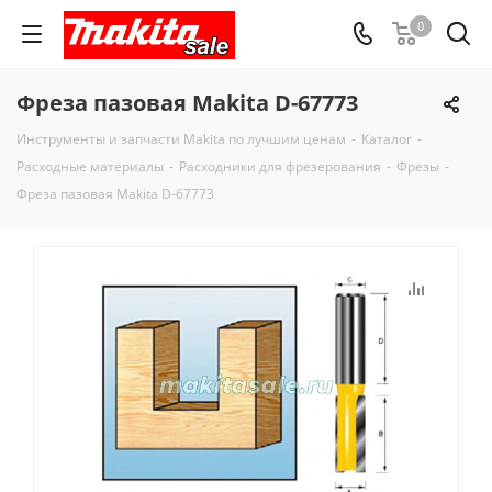
0
Фреза пазовая Makita D-67773
Инструменты и запчасти Makita по лучшим ценам
-
Каталог
-
Расходные материалы
-
Расходники для фрезерования
-
Фрезы
-
Фреза пазовая Makita D-67773