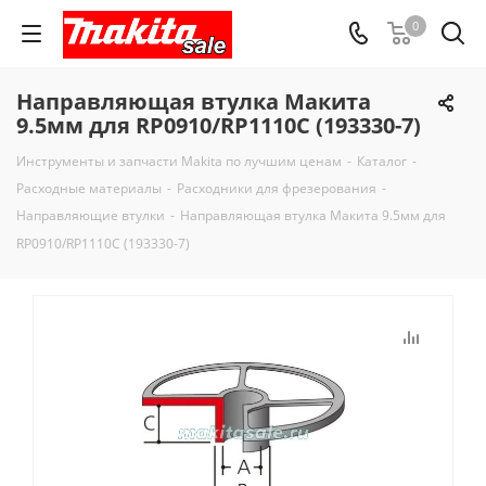
0
Направляющая втулка Макита
9.5мм для RP0910/RP1110C (193330-7)
Инструменты и запчасти Makita по лучшим ценам
-
Каталог
-
Расходные материалы
-
Расходники для фрезерования
-
Направляющие втулки
-
Направляющая втулка Макита 9.5мм для
RP0910/RP1110C (193330-7)