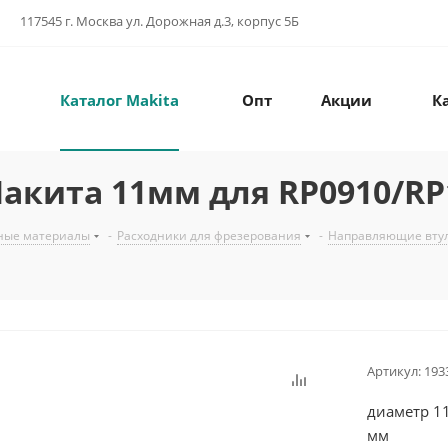
117545 г. Москва ул. Дорожная д.3, корпус 5Б
Каталог Makita
Опт
Акции
К
кита 11мм для RP0910/RP11
ные материалы
-
Расходники для фрезерования
-
Направляющие вту
Артикул:
193
диаметр 11
мм