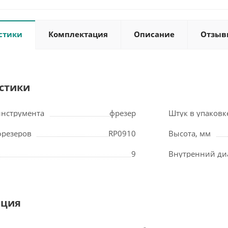
стики
Комплектация
Описание
Отзыв
стики
инструмента
фрезер
Штук в упаковк
фрезеров
RP0910
Высота, мм
9
Внутренний ди
ация