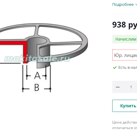
Подробнее
938
ру
Начисли
Юр. лицам
Есть в на
Купить
Цена действи
отличаться о