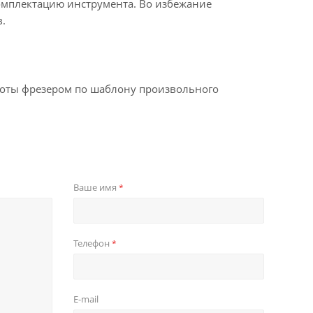
омплектацию инструмента. Во избежание
.
боты фрезером по шаблону произвольного
Ваше имя
*
Телефон
*
E-mail