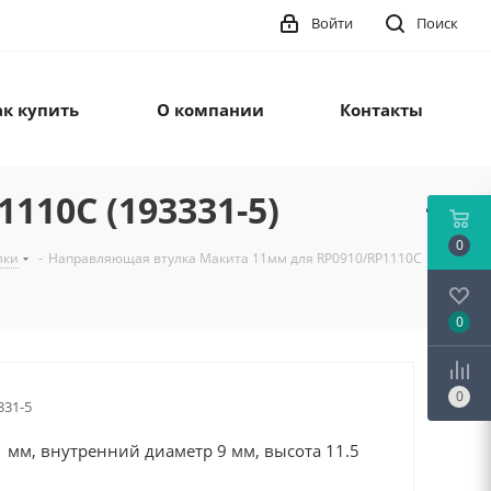
Войти
Поиск
ак купить
О компании
Контакты
10C (193331-5)
0
лки
-
Направляющая втулка Макита 11мм для RP0910/RP1110C
0
0
331-5
 мм, внутренний диаметр 9 мм, высота 11.5