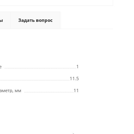
ы
Задать вопрос
е
1
11.5
аметр, мм
11